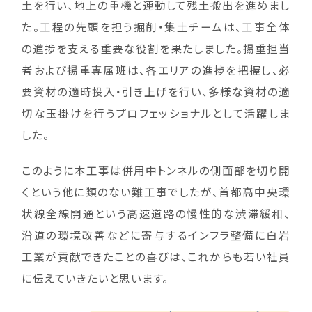
土を行い、地上の重機と連動して残土搬出を進めまし
た。工程の先頭を担う掘削・集土チームは、工事全体
の進捗を支える重要な役割を果たしました。揚重担当
者および揚重専属班は、各エリアの進捗を把握し、必
要資材の適時投入・引き上げを行い、多様な資材の適
切な玉掛けを行うプロフェッショナルとして活躍しま
した。
このように本工事は併用中トンネルの側面部を切り開
くという他に類のない難工事でしたが、首都高中央環
状線全線開通という高速道路の慢性的な渋滞緩和、
沿道の環境改善などに寄与するインフラ整備に白岩
工業が貢献できたことの喜びは、これからも若い社員
に伝えていきたいと思います。