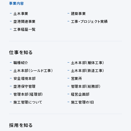
事業内容
土木事業
建築事業
空港関連事業
工事・プロジェクト実績
工事経歴一覧
仕事を知る
職種紹介
土木本部（躯体工事）
土木本部（シールド工事）
土木本部（鉄道工事）
安全環境本部
営業所
空港保守管理
管理本部（総務部）
管理本部（経理部）
経営企画部
施工管理について
施工管理の1日
採用を知る