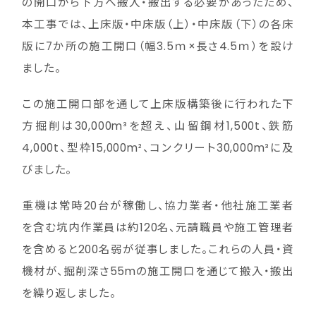
の開口から下方へ搬入・搬出する必要があったため、
本工事では、上床版・中床版（上）・中床版（下）の各床
版に7か所の施工開口（幅3.5ｍ×長さ4.5ｍ）を設け
ました。
この施工開口部を通して上床版構築後に行われた下
方掘削は30,000m³を超え、山留鋼材1,500t、鉄筋
4,000t、型枠15,000m²、コンクリート30,000m³に及
びました。
重機は常時20台が稼働し、協力業者・他社施工業者
を含む坑内作業員は約120名、元請職員や施工管理者
を含めると200名弱が従事しました。これらの人員・資
機材が、掘削深さ55mの施工開口を通じて搬入・搬出
を繰り返しました。