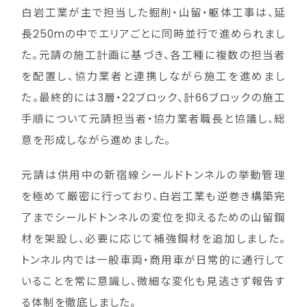
白岩工業が主で担当した掘削・山留・躯体工事は、延
長250mの中でエリアごとに同時並行で進められまし
た。元請の施工計画に基づき、各工種に複数の担当者
を配置し、協力業者と連携しながら施工を進めまし
た。最終的には3層・22ブロック、計66ブロックの施工
手順について元請担当者・協力業者職長と協議し、総
意を形成しながら進めました。
元請は供用中の新宿線シールドトンネルの挙動管理
を極めて厳密に行っており、白岩工業も逆巻き構築完
了までシールドトンネルの変位を抑えるための山留鋼
材を架設し、必要に応じて補強鋼材を追加しました。
トンネル内では一般車両・商用車が日常的に通行して
いることを常に意識し、微細な変化も見逃さず報告す
る体制を徹底しました。