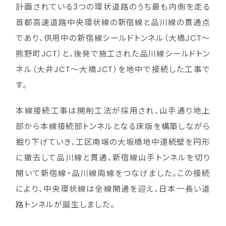
計画されている3つの環状道路のうち最も内側を走る
首都高速道路中央環状線の新宿線と品川線の貫通点
であり、供用中の新宿線シールドトンネル（大橋JCT～
熊野町JCT）と、後発で施工された品川線シールドトン
ネル（大井JCT～大橋JCT）を地中で接続した工事で
す。
本線接続工事は開削工法が採用され、山手通り地上
部から本線接続部トンネルとなる床版を構築しながら
掘り下げていき、工区南端の大坂橋地中連続壁を円形
に撤去して品川線と貫通、新宿線山手トンネルを切り
開いて新宿線・品川線両線をつなげました。この接続
により、中央環状線は全線開通を迎え、日本一長い道
路トンネルが誕生しました。