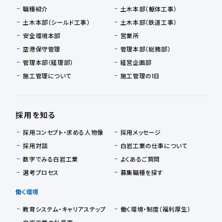
職種紹介
土木本部（躯体工事）
土木本部（シールド工事）
土木本部（鉄道工事）
安全環境本部
営業所
空港保守管理
管理本部（総務部）
管理本部（経理部）
経営企画部
施工管理について
施工管理の1日
採用を知る
採用コンセプト・求める人物像
採用メッセージ
採用対談
白岩工業の仕事について
数字でみる白岩工業
よくあるご質問
選考プロセス
募集職種を探す
働く環境
教育システム・キャリアステップ
働く環境・制度（福利厚生）