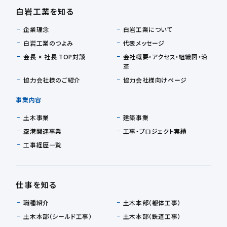
白岩工業を知る
企業理念
白岩工業について
白岩工業のつよみ
代表メッセージ
会長 × 社長 TOP対談
会社概要・アクセス・組織図・沿
革
協力会社様のご紹介
協力会社様向けページ
事業内容
土木事業
建築事業
空港関連事業
工事・プロジェクト実績
工事経歴一覧
仕事を知る
職種紹介
土木本部（躯体工事）
土木本部（シールド工事）
土木本部（鉄道工事）