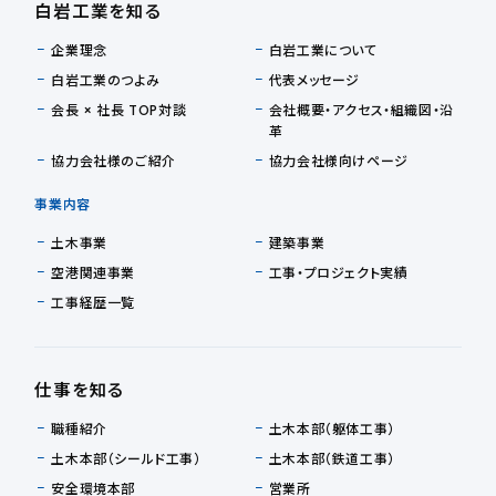
白岩工業を知る
企業理念
白岩工業について
白岩工業のつよみ
代表メッセージ
会長 × 社長 TOP対談
会社概要・アクセス・組織図・沿
革
協力会社様のご紹介
協力会社様向けページ
事業内容
土木事業
建築事業
空港関連事業
工事・プロジェクト実績
工事経歴一覧
仕事を知る
職種紹介
土木本部（躯体工事）
土木本部（シールド工事）
土木本部（鉄道工事）
安全環境本部
営業所