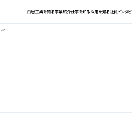
白岩工業を知る
事業紹介
仕事を知る
採用を知る
社員インタビ
した！
ト