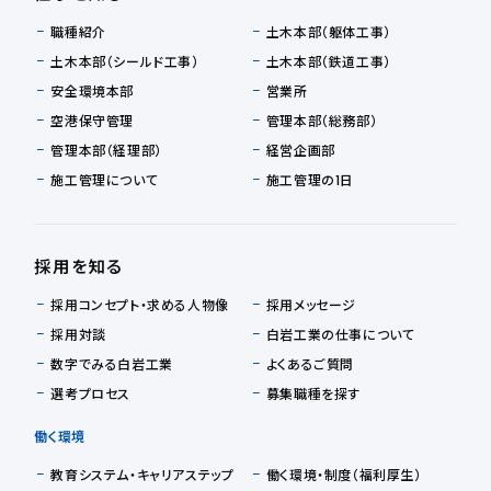
職種紹介
土木本部（躯体工事）
土木本部（シールド工事）
土木本部（鉄道工事）
安全環境本部
営業所
空港保守管理
管理本部（総務部）
管理本部（経理部）
経営企画部
施工管理について
施工管理の1日
採用を知る
採用コンセプト・求める人物像
採用メッセージ
採用対談
白岩工業の仕事について
数字でみる白岩工業
よくあるご質問
選考プロセス
募集職種を探す
働く環境
教育システム・キャリアステップ
働く環境・制度（福利厚生）