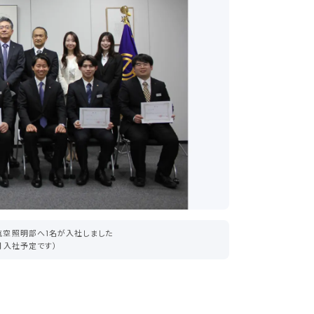
航空照明部へ1名が入社しました
月入社予定です）