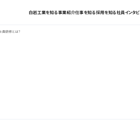
白岩工業を知る
事業紹介
仕事を知る
採用を知る
社員インタビ
社員研修とは？