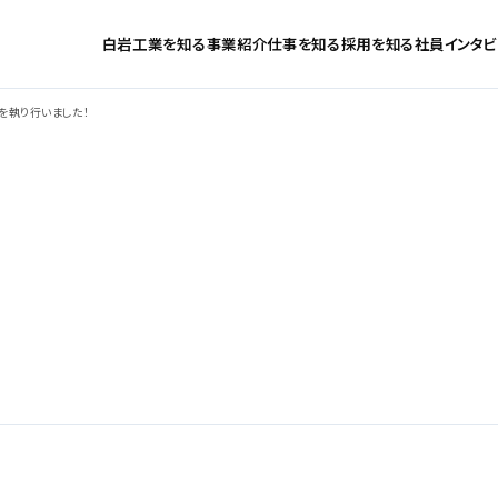
白岩工業を知る
事業紹介
仕事を知る
採用を知る
社員インタビ
を執り行いました！
ト