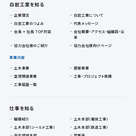
白岩工業を知る
企業理念
白岩工業について
白岩工業のつよみ
代表メッセージ
会長 × 社長 TOP対談
会社概要・アクセス・組織図・沿
革
協力会社様のご紹介
協力会社様向けページ
事業内容
土木事業
建築事業
空港関連事業
工事・プロジェクト実績
工事経歴一覧
仕事を知る
職種紹介
土木本部（躯体工事）
土木本部（シールド工事）
土木本部（鉄道工事）
安全環境本部
営業所