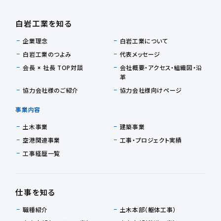
白岩工業を知る
企業理念
白岩工業について
白岩工業のつよみ
代表メッセージ
会長 × 社長 TOP対談
会社概要・アクセス・組織図・沿
革
協力会社様のご紹介
協力会社様向けページ
事業内容
土木事業
建築事業
空港関連事業
工事・プロジェクト実績
工事経歴一覧
仕事を知る
職種紹介
土木本部（躯体工事）