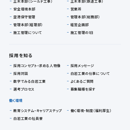
土木本部（シールド工事）
土木本部（鉄道工事）
安全環境本部
営業所
空港保守管理
管理本部（総務部）
管理本部（経理部）
経営企画部
施工管理について
施工管理の1日
採用を知る
採用コンセプト・求める人物像
採用メッセージ
採用対談
白岩工業の仕事について
数字でみる白岩工業
よくあるご質問
選考プロセス
募集職種を探す
働く環境
教育システム・キャリアステップ
働く環境・制度（福利厚生）
白岩工業の社員寮