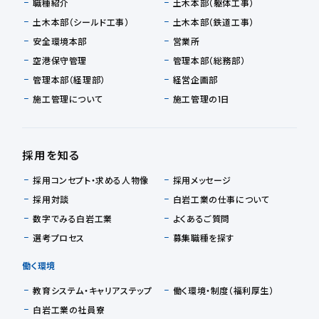
職種紹介
土木本部（躯体工事）
土木本部（シールド工事）
土木本部（鉄道工事）
安全環境本部
営業所
空港保守管理
管理本部（総務部）
管理本部（経理部）
経営企画部
施工管理について
施工管理の1日
採用を知る
採用コンセプト・求める人物像
採用メッセージ
採用対談
白岩工業の仕事について
数字でみる白岩工業
よくあるご質問
選考プロセス
募集職種を探す
働く環境
教育システム・キャリアステップ
働く環境・制度（福利厚生）
白岩工業の社員寮