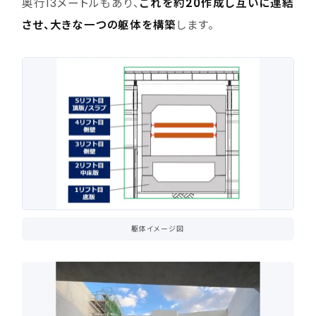
奥行13メートルもあり、
これを約20作成し互いに連結
させ、大きな一つの躯体を構築
します。
躯体イメージ図